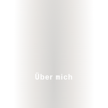
Ü
m
ber
ich